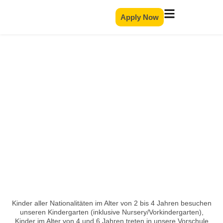
Apply Now
Early Years
Kinder aller Nationalitäten im Alter von 2 bis 4 Jahren besuchen
unseren Kindergarten (inklusive Nursery/Vorkindergarten),
Kinder im Alter von 4 und 6 Jahren treten in unsere Vorschule