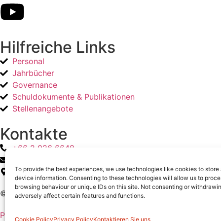
Hilfreiche Links
Personal
Jahrbücher
Governance
Schuldokumente & Publikationen
Stellenangebote
Kontakte
+66 2 026 6648
admissions@ris-swiss-section.org
To provide the best experiences, we use technologies like cookies to store
6/1 Ramkhamhaeng 184 Road, Bangkok 10510, Thailand
device information. Consenting to these technologies will allow us to proc
browsing behaviour or unique IDs on this site. Not consenting or withdraw
© RIS Swiss Section 2024 | All Rights Reserved
adversely affect certain features and functions.
Privacy Policy
Sitemap
Cookie Policy
Privacy Policy
Kontaktieren Sie uns