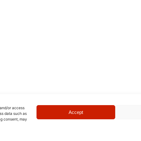
 and/or access
Accept
ess data such as
ing consent, may