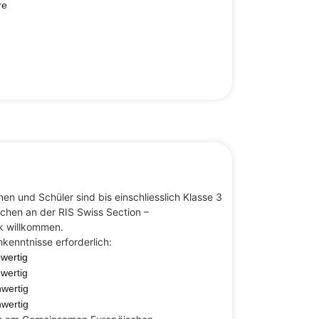
re
en und Schüler sind bis einschliesslich Klasse 3
chen an der RIS Swiss Section –
k willkommen.
kenntnisse erforderlich:
hwertig
hwertig
hwertig
hwertig