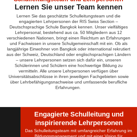
Lernen Sie unser Team kennen
Lernen Sie das geschätzte Schulleitungsteam und
d
ie
engagierten Lehrpersonen
der RIS Swiss
S
ection
–
Deutschsprachige Schule Bangkok kennen. Unser vielfältiges
Lehrpersonal, bestehend aus ca. 50 Mitgliedern aus 12
verschiedenen Nationen, bringt einen Reichtum an Erfahrungen
und Fachwissen in unsere Schulgemeinschaft mit ein. Ob als
langjährige Einwohner von Bangkok oder international rekrutiert
aus der Schweiz, Deutschland oder englischsprachigen Ländern
– unsere Lehrpersonen setzen sich dafür ein, unseren
Schülerinnen und Schülern eine hochwertige Bildung zu
vermitteln. Alle unsere Lehrpersonen verfügen über
Universitätsabschlüsse in ihren jeweiligen Fachgebieten sowie
über Lehrbefähigungsnachweise und umfassende berufliche
Erfahrungen.
Engagierte Schulleitung und
inspirierende Lehrpersonen
Das Schulleitungsteam mit umfangreicher Erfahrung im
Bildungsmanagement und mit einer Vision für