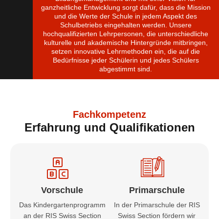
ganzheitliche Entwicklung sorgt dafür, dass die Mission
und die Werte der Schule in jedem Aspekt des
Schulbetriebs eingehalten werden. Unsere
hochqualifizierten Lehrpersonen, die unterschiedliche
kulturelle und akademische Hintergründe mitbringen,
setzen innovative Lehrmethoden ein, die auf die
Bedürfnisse jeder Schülerin und jedes Schülers
abgestimmt sind.
Fachkompetenz
Erfahrung und Qualifikationen
Vorschule
Primarschule
Das Kindergartenprogramm
In der Primarschule der RIS
an der RIS Swiss Section
Swiss Section fördern wir