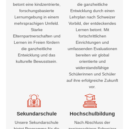
betont eine kindzentrierte,
die ganzheitliche
forschungsbasierte
Entwicklung durch einen
Lernumgebung in einem
Lehrplan nach Schweizer
mehrsprachigen Umfeld.
Vorbild, der entdeckendes
Starke
Lernen betont. Mit
Elternpartnerschaften und
fortschrittlichen
Lernen im Freien fördern
Einrichtungen und
die ganzheitliche
umfassenden Evaluationen
Entwicklung und das
bereiten wir global
kulturelle Bewusstsein.
orientierte und
widerstandsfähige
Schülerinnen und Schüler
auf ihre erfolgreiche Zukunft
vor.
Sekundarschule
Hochschulbildung
Unsere Sekundarschule
Nach Abschluss der
bietet Programme für die
zweisprachigen Schweizer