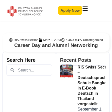
Apply Now
RIS Swiss Section
März 3, 2023
5:46 a.m.
Uncategorized
Career Day and Alumni Networking
Search Here
Recent Posts
RIS Swiss Section
–
Deutschsprachig
Schule Bangkok
in E-Book
Deutsch in
Thailand
vorgestellt
September 1,