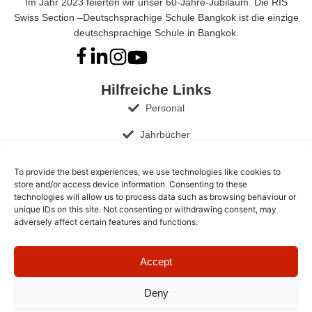
Im Jahr 2023 feierten wir unser 60-Jahre-Jubiläum. Die RIS
Swiss Section –Deutschsprachige Schule Bangkok ist die einzige
deutschsprachige Schule in Bangkok.
Hilfreiche Links
Personal
Jahrbücher
Governance
To provide the best experiences, we use technologies like cookies to
store and/or access device information. Consenting to these
Schuldokumente & Publikationen
technologies will allow us to process data such as browsing behaviour or
unique IDs on this site. Not consenting or withdrawing consent, may
Stellenangebote
adversely affect certain features and functions.
Kontakte
Accept
+66 2 026 6648
admissions@ris-swiss-section.org
Deny
6/1 Ramkhamhaeng 184 Road, Bangkok