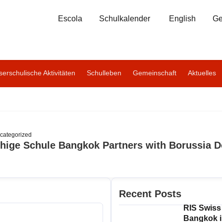
Escola
Schulkalender
English
Ge
erschulische Aktivitäten
Schulleben
Gemeinschaft
Aktuelles
categorized
hige Schule Bangkok Partners with Borussia 
Recent Posts
RIS Swiss
Bangkok i